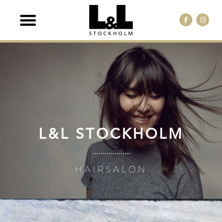
BOKA ONLINE
JOBBA HÄR
L&L STOCKHOLM
HAIRSALON